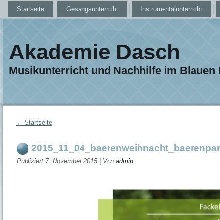
Startseite
Gesangsunterricht
Instrumentalunterricht
Akademie Dasch
Musikunterricht und Nachhilfe im Blauen
←
Startseite
2015_11_04_baerenweihnacht_baerenpa
Publiziert
7. November 2015
|
Von
admin