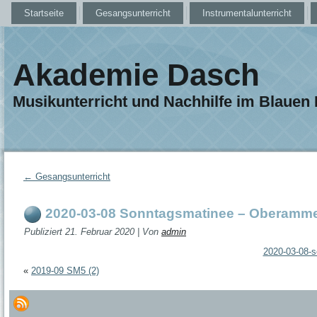
Startseite
Gesangsunterricht
Instrumentalunterricht
Akademie Dasch
Musikunterricht und Nachhilfe im Blauen
←
Gesangsunterricht
2020-03-08 Sonntagsmatinee – Oberamm
Publiziert
21. Februar 2020
|
Von
admin
2020-03-08-
«
2019-09 SM5 (2)